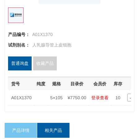
产品编号：
A01X1370
试剂别名：
人乳腺导管上皮细胞
普通询盘
收藏产品
货号
纯度
规格
目录价
会员价
库存
数
-
A01X1370
5×105
¥7750.00
登录查看
10
产品详情
相关产品