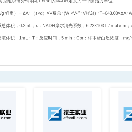
克组织每分钟消耗1 nmol的NADH定义为一个酶活力单位。
n /g 鲜重）＝ΔA÷（ε×d）×V反总÷(W ×V样÷V样总) ÷T=643.08×ΔA÷
体积，0.2mL；ε：NADH摩尔消光系数，6.22×103 L / mol /
液体积，1mL；T：反应时间，5 min；Cpr：样本蛋白质浓度，mg