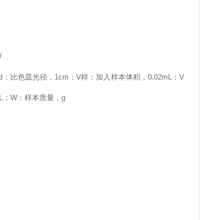
W
cm；d：比色皿光径，1cm；V样：加入样本体积，0.02mL；V
mL；W：样本质量，g