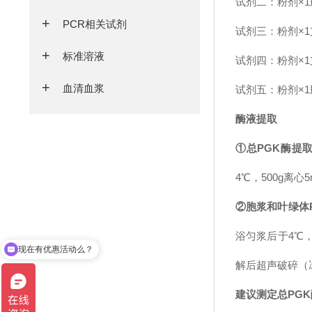
试剂二：粉剂×1
PCR相关试剂
试剂三：粉剂×1
标准溶液
试剂四：粉剂×1
血清血浆
试剂五：粉剂×1
酶液提取
①总
PGK
酶
提
4℃，500g离心
②胞浆和叶绿体
浴匀浆后于4℃，5
现在有优惠活动么？
解后超声破碎（冰浴
建议测定总PG