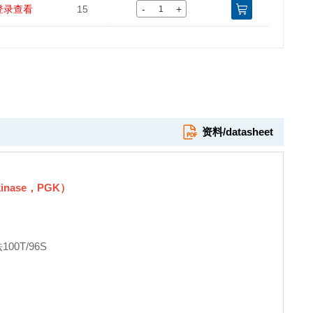
-
+
登录查看
15
资料/datasheet
inase
，
PGK
）
96S