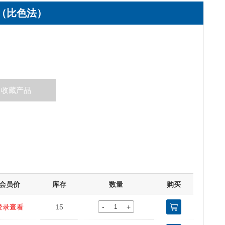
盒（比色法）
收藏产品
会员价
库存
数量
购买
-
+
登录查看
15