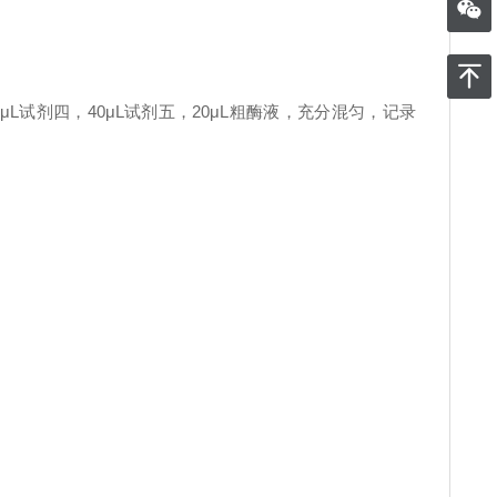
0μL试剂四，40μL试剂五，20μL粗酶液，充分混匀，记录