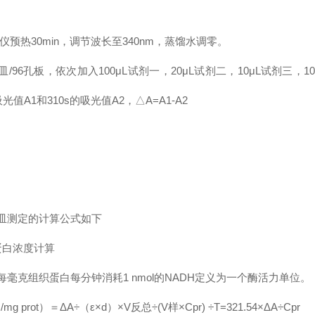
仪预热30min，调节波长至340nm，蒸馏水调零。
/96孔板，依次加入100μL试剂一，20μL试剂二，10μL试剂三，1
吸光值A1和310s的吸光值A2，△A=A1-A2
皿测定的计算公式如下
蛋白浓度计算
毫克组织蛋白每分钟消耗1 nmol的NADH定义为一个酶活力单位。
 /mg prot）＝ΔA÷（ε×d）×V反总÷(V样×Cpr) ÷T=321.54×ΔA÷Cpr