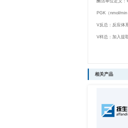
酶活单位定义：每
PGK（nmol/mi
V反总：反应体系总
V样总：加入提取
相关产品