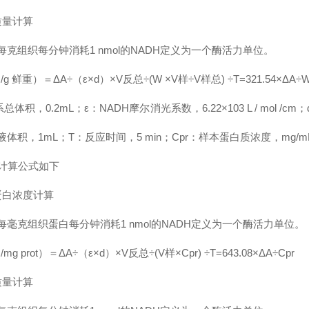
质量计算
克组织每分钟消耗1 nmol的NADH定义为一个酶活力单位。
n /g 鲜重）＝ΔA÷（ε×d）×V反总÷(W ×V样÷V样总) ÷T=321.54×ΔA÷
体积，0.2mL；ε：NADH摩尔消光系数，6.22×103 L / mol /
体积，1mL；T：反应时间，5 min；Cpr：样本蛋白质浓度，mg/
的计算公式如下
蛋白浓度计算
毫克组织蛋白每分钟消耗1 nmol的NADH定义为一个酶活力单位。
 /mg prot）＝ΔA÷（ε×d）×V反总÷(V样×Cpr) ÷T=643.08×ΔA÷Cpr
质量计算