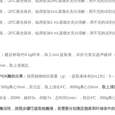
瓶，-20℃避光保存。临用前加2mL蒸馏水充分溶解；用不完的试剂
支，-20℃避光保存。临用前加1mL蒸馏水充分溶解；用不完的试剂
支，-20℃避光保存。临用前加1 mL蒸馏水充分溶解；用不完的试剂
瓶，-20℃避光保存。临用前加4 mL蒸馏水充分溶解；用不完的试剂
取：
建议称取约0.1g样本，加入1mL提取液，冰浴匀浆后超声破碎（冰
5min，取上清测定。
PGK酶的分离：
按照植物组织质量（g）：提取液体积(mL)为1：5～
00g离心5min，弃沉淀，取上清在4℃，8000g离心10min，
取上清
，200W，破碎3s，间歇7s，总时间1min），然后4℃，500g离心
K酶活性，按照步骤①提取粗酶液，若需要分别测定胞浆和叶绿体中的