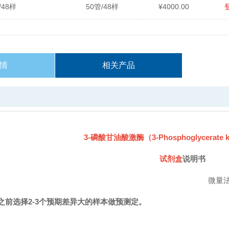
/48样
50管/48样
¥4000.00
情
相关产品
3-磷酸甘油酸激酶（3-
Phosphoglycerate k
试剂盒
说明书
微量法100T/
之前选择
2-3
个预期差异大的样本做预测定。