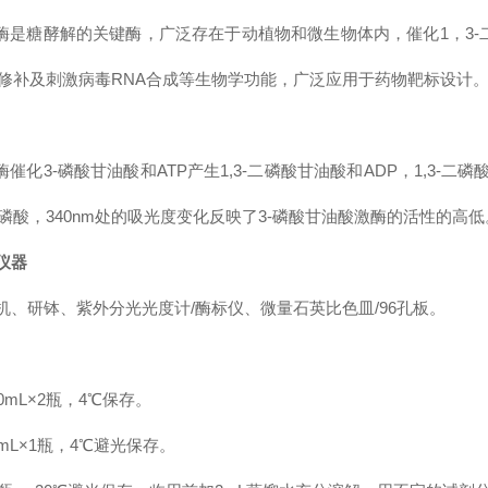
激酶是糖酵解的关键酶，广泛存在于动植物和微生物体内，催化1，3-二
和修补及刺激病毒RNA合成等生物学功能，广泛应用于药物靶标设计
酶催化3-磷酸甘油酸和ATP产生1,3-二磷酸甘油酸和ADP，1,3-二
磷酸，340nm处的吸光度变化反映了3-磷酸甘油酸激酶的活性的高低
仪器
机、研钵、紫外分光光度计/酶标仪、微量石英比色皿/96孔板。
0mL×2瓶，4℃保存。
mL×1瓶，4℃避光保存。