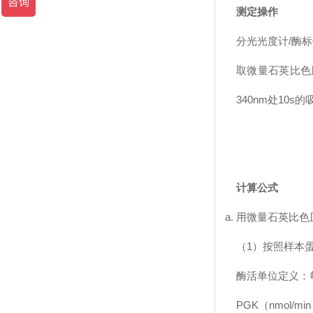
测定操作
分光光度计/酶标
取微量石英比色皿
340nm处10s的
计算公式
用微量石英比色
（1）按照样本
酶活单位定义：每
PGK（nmol/min