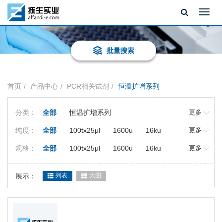
Toggl
navig
批量搜索
首页
产品中心
PCR相关试剂
恒温扩增系列
分类：
全部
恒温扩增系列
更多
纯度：
全部
100tx25μl
1600u
16ku
更多
100tx20μl
200tx25μl
100t(25ul体
规格：
全部
100tx25μl
1600u
16ku
更多
系)
100t
2000tx25μl
100万u
100tx20μl
200tx25μl
100t(25ul体
10ku
2500tx25 μl
2500tx25μl
展示：
系)
列表
100t
大图
2000tx25μl
100万u
50tx25μl
800tx25μl
96t
10ku
2500tx25 μl
2500tx25μl
50tx25μl
800tx25μl
96t