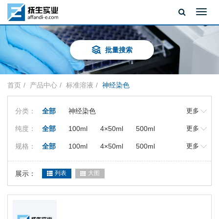
Toggl
navig
批量搜索
首页
产品中心
标准溶液
神经染色
分类：
全部
神经染色
更多
纯度：
全部
100ml
4×50ml
500ml
更多
3×50ml
2×50ml
5×50ml
50ml
规格：
全部
100ml
4×50ml
500ml
更多
50t
3×100ml
3×50ml
2×50ml
5×50ml
50ml
展示：
50t
列表
3×100ml
大图