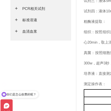
试剂三：液体5m
PCR相关试剂
试剂四：液体10
标准溶液
粗酶液提取：
血清血浆
组织：按照组织质
心20min，取
真菌：按照细胞数
300w，超声3秒
培养液：直接测
测定操作表：
你们是怎么收费的呢？