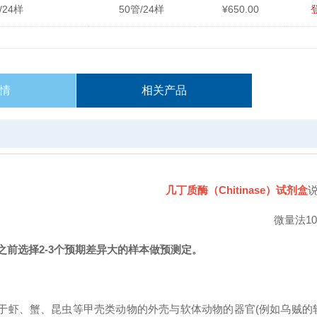
/24样
50管/24样
¥650.00
情
相关产品
几丁质酶（Chitinase）试剂盒
微量法100T/4
之前选择
2-3
个预期差异大的样本做预测定。
虾、蟹、昆虫等甲壳类动物的外壳与软体动物的器官(例如乌贼的软骨)，