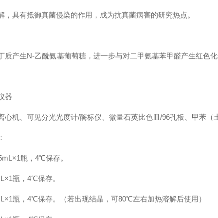
解，具有抵御真菌侵染的作用，成为抗真菌病害的研究热点。
丁质产生N-乙酰氨基葡萄糖，进一步与对二甲氨基苯甲醛产生红色化
。
仪器
离心机、可见分光光度计/酶标仪、微量石英比色皿/96孔板、甲苯（
：
5mL×1瓶，4℃保存。
L×1瓶，4℃保存。
L×1瓶，4℃保存。（若出现结晶，可80℃左右加热溶解后使用）