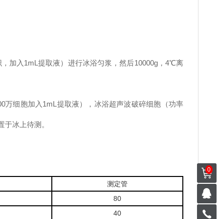
织，加入1mL提取液）进行冰浴匀浆，然后10000g，4℃离
议500万细胞加入1mL提取液），冰浴超声波破碎细胞（功率
上清置于冰上待测。
0
测定管
80
40