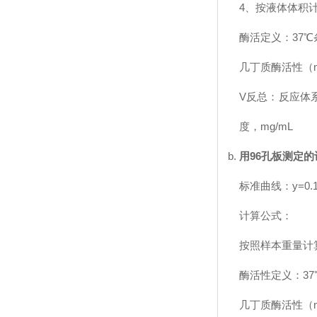
4、按液体体积
酶活定义：37
几丁质酶活性（mg/h
V反总：反应体系
度，mg/mL
用96孔板测定
标准曲线：y=0.154
计算公式：
按照样本重量计
酶活性定义：3
几丁质酶活性（mg/