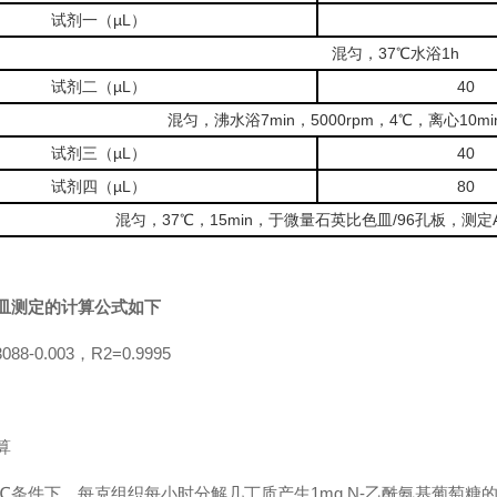
试剂一（µL）
混匀，37℃水浴1h
试剂二（µL）
40
混匀，沸水浴7min，5000rpm，4℃，离心10mi
试剂三（µL）
40
试剂四（µL）
80
混匀，37℃，15min，于微量石英比色皿/96孔板，测定A
皿测定的计算公式如下
8-0.003，R2=0.9995
算
7℃条件下，每克组织每小时分解几丁质产生1mg N-乙酰氨基葡萄糖