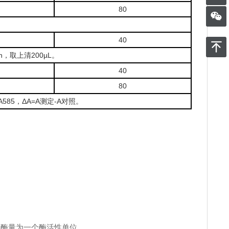
80
40
n，取上清200µL。
40
80
585，ΔA=A测定-A对照。
的酶量为一个酶活性单位。