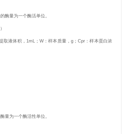
糖的酶量为一个酶活单位。
3）
提取液体积，1mL；W：样本质量，g；Cpr：样本蛋白浓
的酶量为一个酶活性单位。