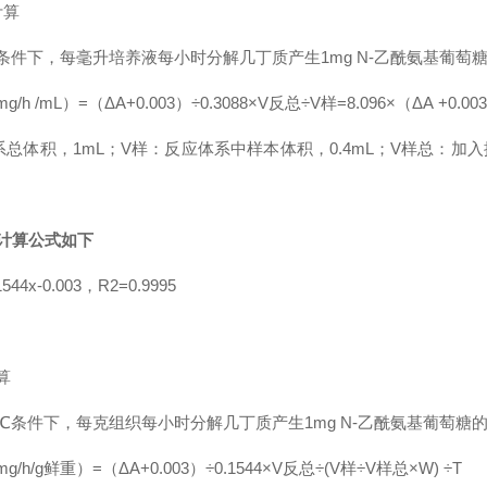
计算
℃条件下，每毫升培养液每小时分解几丁质产生1mg N-乙酰氨基葡萄
 /mL）=（ΔA+0.003）÷0.3088×V反总÷V样=8.096×（ΔA +0.00
总体积，1mL；V样：反应体系中样本体积，0.4mL；V样总：加入
的计算公式如下
4x-0.003，R2=0.9995
算
7℃条件下，每克组织每小时分解几丁质产生1mg N-乙酰氨基葡萄糖
h/g鲜重）=（ΔA+0.003）÷0.1544×V反总÷(V样÷V样总×W) ÷T