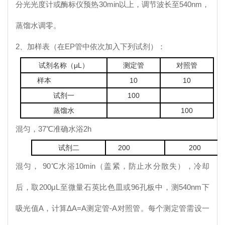
分光光度计或酶标仪预热30min以上，调节波长至540nm，
蒸馏水调零。
2、加样表（在EP管中依次加入下列试剂）：
试剂名称（μL）
测定管
对照管
样本
10
10
试剂一
100
蒸馏水
100
混匀，37℃准确水浴2h
试剂二
200
200
混匀， 90℃水浴10min（盖紧，防止水分散失），冷却
后，取200μL至微量石英比色皿或96孔板中，测540nm下
吸光值A，计算ΔA=A测定管-A对照管。每个测定管需设一