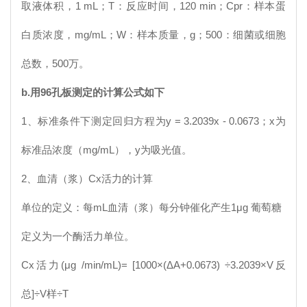
取液体积，1 mL；T：反应时间，120 min；Cpr：样本蛋
白质浓度，mg/mL；W：样本质量，g；500：细菌或细胞
总数，500万。
b.
用
96
孔板测定的计算公式如下
1、标准条件下测定回归方程为y = 3.2039x - 0.0673；x为
标准品浓度（mg/mL），y为吸光值。
2、血清（浆）
Cx
活力的计算
单位的定义：每mL血清（浆）每分钟催化产生1μg 葡萄糖
定义为一个酶活力单位。
Cx
活力(μg /min/mL)= [1000×(ΔA+0.0673) ÷3.2039×V反
总]÷V样÷T