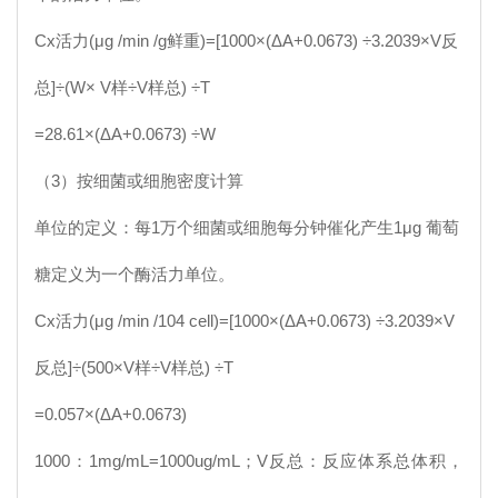
Cx
活力(μg /min /g鲜重)=[1000×(ΔA+0.0673) ÷3.2039×V反
总]÷(W× V样÷V样总) ÷T
=28.61×(ΔA+0.0673) ÷W
（3）按细菌或细胞密度计算
单位的定义：每1万个细菌或细胞每分钟催化产生1μg 葡萄
糖定义为一个酶活力单位。
Cx
活力(μg /min /104 cell)=[1000×(ΔA+0.0673) ÷3.2039×V
反总]÷(500×V样÷V样总) ÷T
=0.057×(ΔA+0.0673)
1000：1mg/mL=1000ug/mL；V反总：反应体系总体积，