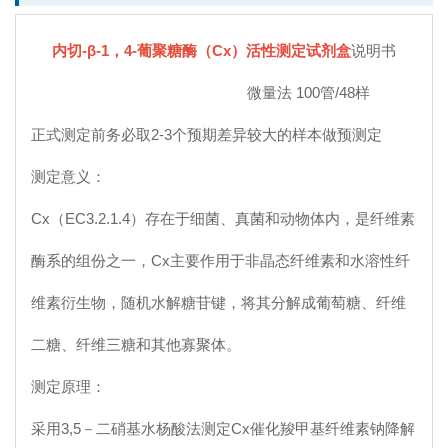
内切-β-1，4-葡聚糖酶（
C
x
）活性测定试剂盒
说明书
微量法 100管/48样
正式测定前务必取2-3个预期差异较大的样本做预测定
测定意义：
Cx（
EC3.2.1.
4）
存在于细菌、真菌和动物体内，是纤维素
酶系的组份之一，
Cx主要作用于
非晶态纤维素和水溶性纤
维素衍生物，随机水解糖苷键，将其分解成葡萄糖、纤维
二糖、纤维三糖和其他寡聚体。
测定原理：
采用3,5－二硝基水杨酸法测定Cx催化羧甲基纤维素钠降解