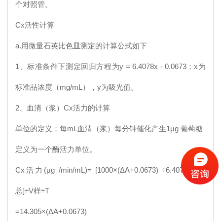
个对照管。
Cx
活性计算
a.用微量石英比色皿测定的计算公式如下
1、标准条件下测定回归方程为y = 6.4078x - 0.0673；x为
标准品浓度（mg/mL），y为吸光值。
2、血清（浆）
Cx
活力的计算
单位的定义：每mL血清（浆）每分钟催化产生1μg 葡萄糖
定义为一个酶活力单位。
Cx
活力(μg /min/mL)= [1000×(ΔA+0.0673) ÷6.4078×V反
总]÷V样÷T
=14.305×(ΔA+0.0673)