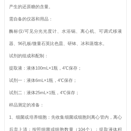
产生的还原糖的含量。
需自备的仪器和用品：
酶标仪/可见分光光度计、水浴锅、离心机、可调式移液
器、96孔板/微量石英比色皿、研钵、冰和蒸馏水。
试剂的组成和配制：
提取液：液体100mL×1瓶，4℃保存；
试剂一：液体6mL×1瓶，4℃保存；
试剂二：液体25mL×1瓶，4℃保存；
样品测定的准备：
1、细菌或培养细胞：先收集细菌或细胞到离心管内，离心
后弃上清；按照细菌或细胞数量（104个）：提取液体积