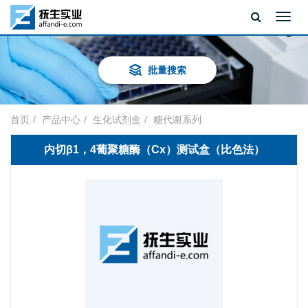
Toggl
navig
批量搜索
首页
产品中心
生化试剂盒
糖代谢系列
内切β1，4葡聚糖酶（Cx）测试盒（比色法）