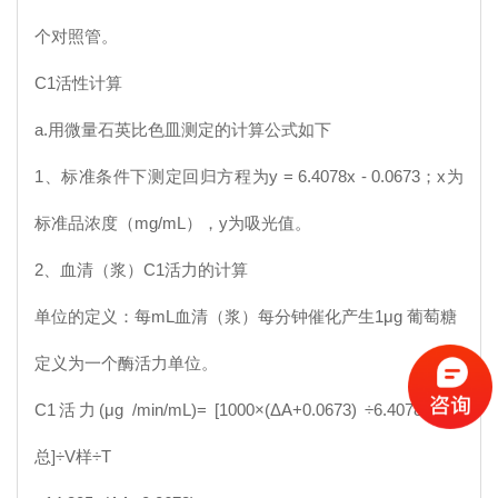
个对照管。
C1
活性计算
a.用微量石英比色皿测定的计算公式如下
1、标准条件下测定回归方程为y = 6.4078x - 0.0673；x为
标准品浓度（mg/mL），y为吸光值。
2、血清（浆）
C1
活力的计算
单位的定义：每mL血清（浆）每分钟催化产生1μg 葡萄糖
定义为一个酶活力单位。
C1
活力(μg /min/mL)= [1000×(ΔA+0.0673) ÷6.4078×V反
总]÷V样÷T