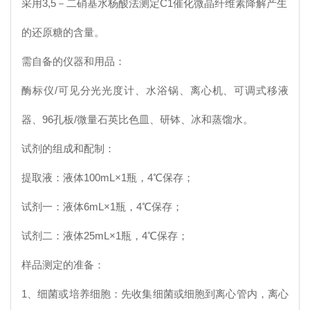
采用3,5－二硝基水杨酸法测定C1催化微晶纤维素降解产生
的还原糖的含量。
需自备的仪器和用品：
酶标仪/可见分光光度计、水浴锅、离心机、可调式移液
器、96孔板/微量石英比色皿、研钵、冰和蒸馏水。
试剂的组成和配制：
提取液：液体100mL×1瓶，4℃保存；
试剂一：液体6mL×1瓶，4℃保存；
试剂二：液体25mL×1瓶，4℃保存；
样品测定的准备：
1、细菌或培养细胞：先收集细菌或细胞到离心管内，离心