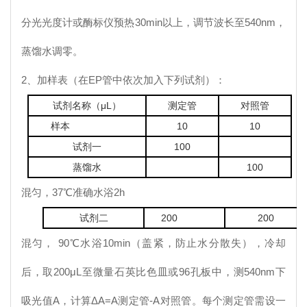
分光光度计或酶标仪预热30min以上，调节波长至540nm，
蒸馏水调零。
2、加样表（在EP管中依次加入下列试剂）：
试剂名称（μL）
测定管
对照管
样本
10
10
试剂一
100
蒸馏水
100
混匀，37℃准确水浴2h
试剂二
200
200
混匀， 90℃水浴10min（盖紧，防止水分散失），冷却
后，取200μL至微量石英比色皿或96孔板中，测540nm下
吸光值A，计算ΔA=A测定管-A对照管。每个测定管需设一