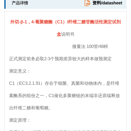
资料/datasheet
产品详情
外切-β-1，4-葡聚糖酶（
C
1
）/纤维二糖苷酶活性测定试剂
盒
说明书
微量法 100管/48样
正式测定前务必取2-3个预期差异较大的样本做预测定
测定意义：
C1（EC3.2.1.91）
存在于细菌、真菌和动物体内，是纤维
素酶系的组份之一，
C1催化多聚糖链的末端非还原端释放
出纤维二糖和葡萄糖。
测定原理：