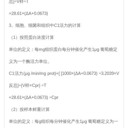
总]÷V样÷T
=28.61×(ΔA+0.0673)
3、细胞、细菌和组织中
C1
活力的计算
（1）按照蛋白浓度计算
单位的定义：每mg组织蛋白每分钟催化产生1μg 葡萄糖定
义为一个酶活力单位。
C1
活力(μg /min/mg prot)=[ [1000×(ΔA+0.0673) ÷3.2039×V
反总]÷(V样×Cpr) ÷T
=28.61×(ΔA+0.0673) ÷Cpr
（2）按样本鲜重计算
单位的定义：每g组织每分钟催化产生1μg 葡萄糖定义为一