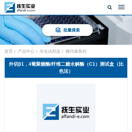
Toggl
navig
批量搜索
首页
产品中心
生化试剂盒
糖代谢系列
外切β1，4葡聚糖酶/纤维二糖水解酶（C1）测试盒（比
色法）