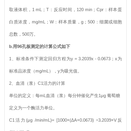
取液体积，1 mL；T：反应时间，120 min；Cpr：样本蛋
白质浓度，mg/mL；W：样本质量，g；500：细菌或细胞
总数，500万。
b.
用
96
孔板测定的计算公式如下
1、标准条件下测定回归方程为y = 3.2039x - 0.0673；x为
标准品浓度（mg/mL），y为吸光值。
2、血清（浆）
C1
活力的计算
单位的定义：每mL血清（浆）每分钟催化产生1μg 葡萄糖
定义为一个酶活力单位。
C1
活力(μg /min/mL)= [1000×(ΔA+0.0673) ÷3.2039×V反