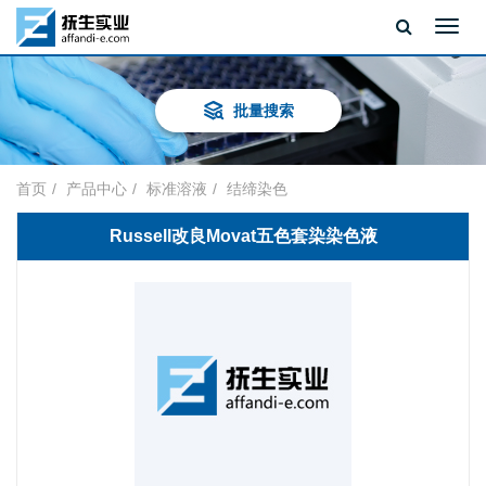
Toggl
navig
批量搜索
首页
产品中心
标准溶液
结缔染色
Russell改良Movat五色套染染色液