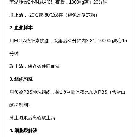
室温静置2小时或4℃过夜后，1000×g离心20分钟
取上清，-20℃或-80℃保存（避免反复冻融）
2. 血浆样本
用EDTA或肝素抗凝，采集后30分钟内2-8℃ 1000×g离心15
分钟
取上清，保存条件同血清
3. 组织匀浆
用预冷PBS冲洗组织，按1:9重量体积比加入PBS（含蛋白
酶抑制剂）
冰上匀浆后离心取上清
4. 细胞裂解液