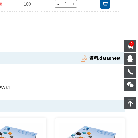
-
+
看
100
0
资料/datasheet
SA Kit