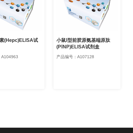
(Hepc)ELISA试
小鼠Ⅰ型前胶原氨基端原肽
(PⅠNP)ELISA试剂盒
104963
产品编号：A107128