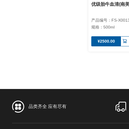
优级胎牛血清(南
产品编号：FS-X001
规格：500ml
¥2500.00
品类齐全 应有尽有