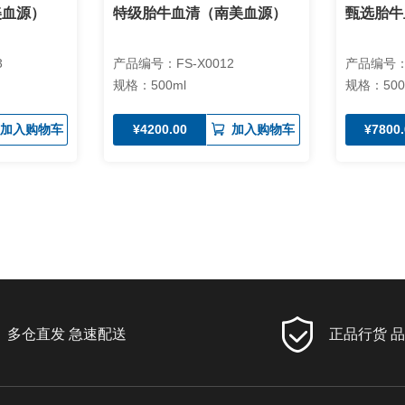
美血源）
特级胎牛血清（南美血源）
甄选胎牛
3
产品编号：FS-X0012
产品编号：F
规格：500ml
规格：500
¥4200.00
¥7800
加入购物车
加入购物车
多仓直发 急速配送
正品行货 