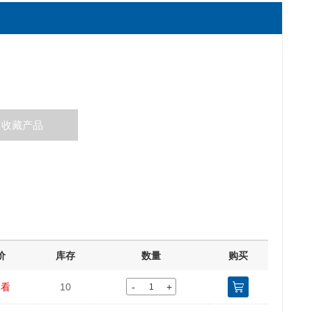
收藏产品
价
库存
数量
购买
-
+
查看
10